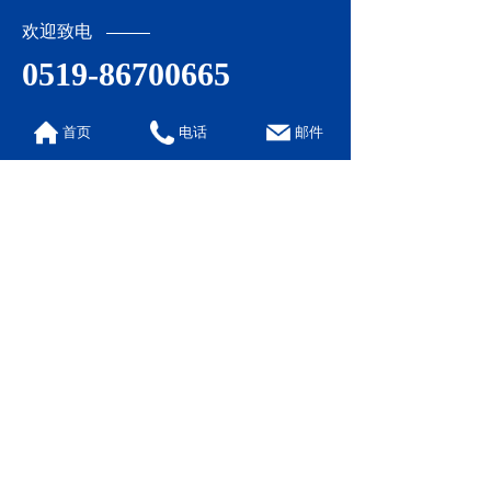
欢迎致电
0519-86700665
联系信息
首页
电话
邮件
地 址: 江苏省常州市马杭大路工业园
电 话: 0519-86700665
手 机: 13306128233 ( 吴先生)
传 真: 0519-86700757
邮 箱: kyhg@kyhg.com
网 址: www.kyhg.com
业务联系
技术支持